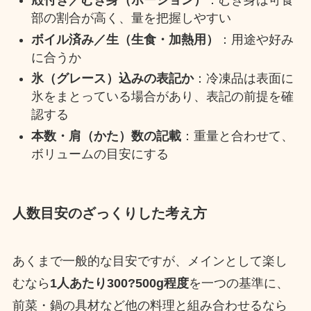
殻付き／むき身（ポーション）
：むき身は可食
部の割合が高く、量を把握しやすい
ボイル済み／生（生食・加熱用）
：用途や好み
に合うか
氷（グレース）込みの表記か
：冷凍品は表面に
氷をまとっている場合があり、表記の前提を確
認する
本数・肩（かた）数の記載
：重量と合わせて、
ボリュームの目安にする
人数目安のざっくりした考え方
あくまで一般的な目安ですが、メインとして楽し
むなら
1人あたり300?500g程度
を一つの基準に、
前菜・鍋の具材など他の料理と組み合わせるなら