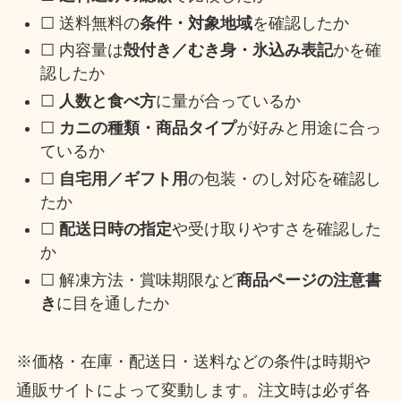
☐ 送料無料の
条件・対象地域
を確認したか
☐ 内容量は
殻付き／むき身・氷込み表記
かを確
認したか
☐
人数と食べ方
に量が合っているか
☐
カニの種類・商品タイプ
が好みと用途に合っ
ているか
☐
自宅用／ギフト用
の包装・のし対応を確認し
たか
☐
配送日時の指定
や受け取りやすさを確認した
か
☐ 解凍方法・賞味期限など
商品ページの注意書
き
に目を通したか
※価格・在庫・配送日・送料などの条件は時期や
通販サイトによって変動します。注文時は必ず各