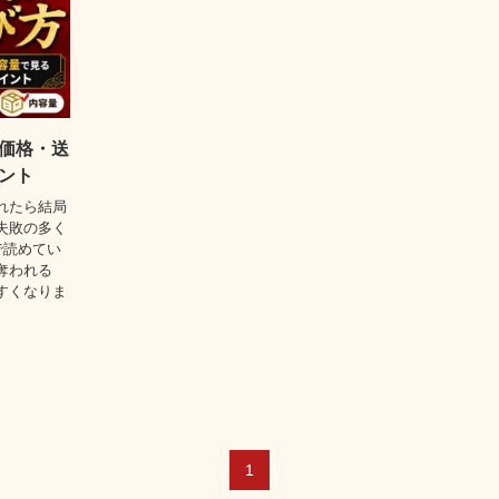
価格・送
ント
れたら結局
失敗の多く
で読めてい
奪われる
すくなりま
1